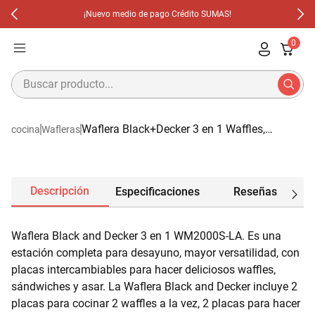
¡Nuevo medio de pago Crédito SUMAS!
0
Buscar producto...
Términos Más Buscados
Waflera Black+Decker 3 en 1 Waffles,
cocina
Wafleras
1
.
Cafetera
Sandwichera y Parrilla WM2000S-LA
2
.
Licuadoras
3
.
Olla Multifuncion
Descripción
Especificaciones
Reseñas
4
.
Waflera
5
.
Olla
Waflera Black and Decker 3 en 1 WM2000S-LA. Es una
6
.
Aspiradora
estación completa para desayuno, mayor versatilidad, con
7
.
Freidora
placas intercambiables para hacer deliciosos waffles,
sándwiches y asar. La Waflera Black and Decker incluye 2
placas para cocinar 2 waffles a la vez, 2 placas para hacer