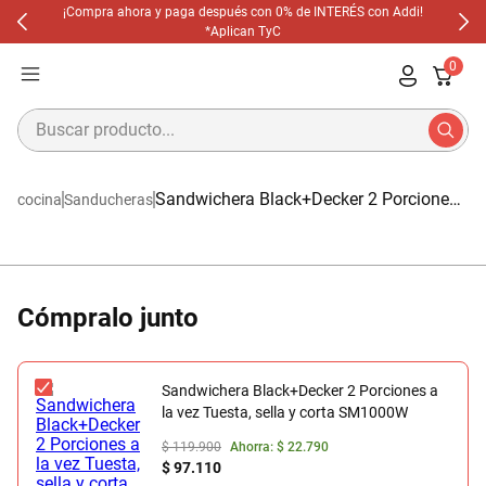
¡Compra ahora y paga después con 0% de INTERÉS con Addi!
*Aplican TyC
0
Buscar producto...
Términos Más Buscados
Sandwichera Black+Decker 2 Porciones
cocina
Sanducheras
1
.
Cafetera
a la vez Tuesta, sella y corta SM1000W
2
.
Licuadoras
3
.
Olla Multifuncion
4
.
Waflera
Cómpralo junto
5
.
Olla
6
.
Aspiradora
Sandwichera Black+Decker 2 Porciones a
la vez Tuesta, sella y corta SM1000W
7
.
Freidora
$ 119.900
Ahorra:
$ 22.790
$ 97.110