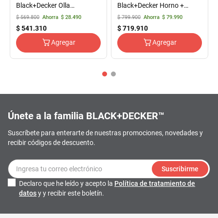
Black+Decker Olla
Black+Decker Horno +
multifuncion + Picador
Batidora
$
569
.
800
Ahorra
$ 28.490
$
799
.
900
Ahorra
$ 79.990
$
541
.
310
$
719
.
910
Agregar
Agregar
Únete a la familia BLACK+DECKER™
Suscríbete para enterarte de nuestras promociones, novedades y
recibir códigos de descuento.
Suscribirme
Declaro que he leído y acepto la
Política de tratamiento de
datos
y y recibir este boletín.