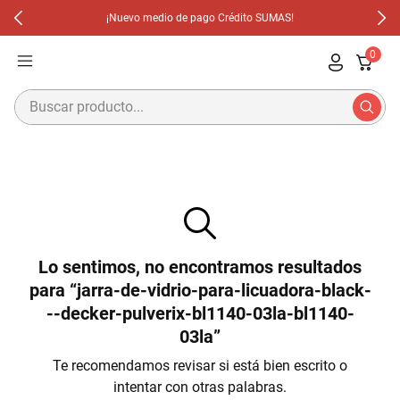
¡Nuevo medio de pago Crédito SUMAS!
0
Buscar producto...
Términos Más Buscados
1
.
Cafetera
2
.
Licuadoras
3
.
Olla Multifuncion
4
.
Waflera
Lo sentimos, no encontramos resultados
5
.
Olla
para “jarra-de-vidrio-para-licuadora-black-
--decker-pulverix-bl1140-03la-bl1140-
6
.
Aspiradora
03la”
7
.
Freidora
Te recomendamos revisar si está bien escrito o
intentar con otras palabras.