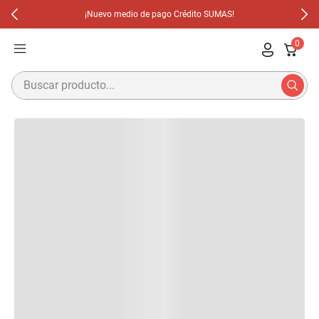
¡Nuevo medio de pago Crédito SUMAS!
0
Buscar producto...
Términos Más Buscados
1
.
Cafetera
2
.
Licuadoras
3
.
Olla
4
.
Olla Multifuncion
5
.
Waflera
6
.
Aspiradora
7
.
Freidora